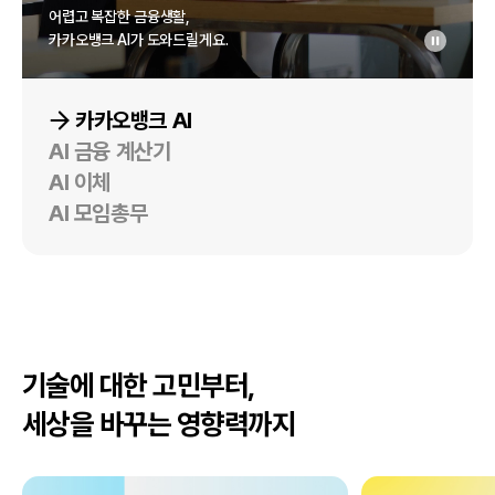
어렵고 복잡한 금융생활,
카카오뱅크 AI가 도와드릴게요.
영상 정
AI에게 물어보세요
1억을 모으려면 얼마나 걸릴까?
엄마한테 5만원 이체해줘
이번 달 회비내역 요약해드릴까요?
통장사본 어떻게 발급해?
적금으로 목표 금액을 모으는 방법은 금액, 금리에 따라 달라질 수 있
김이지님(엄마)에게 50,000원(5만원)을 이체할까요?
여행 크루
카카오뱅크 AI
스테이블코인이 뭐야?
목표 금액: 1억원 (세후기준)
출금계좌 : 카카오뱅크 333-10-333123
3,256,230원
AI 금융 계산기
3년 안에 1억 모으기
월 납입금액: 50만원 (예시)
받는계좌 : 다른금융 123412341234
이체하기
AI 이체
엄마한테 이체해줘
적용 금리: 연 3.00% (예시)
취소
채우기
AI 모임총무
이번달 교통카드 대금 알려줘
이체하기
기술에 대한 고민부터,
세상을 바꾸는 영향력까지