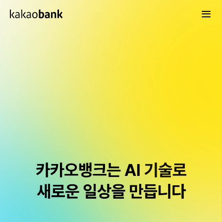
카카오뱅크