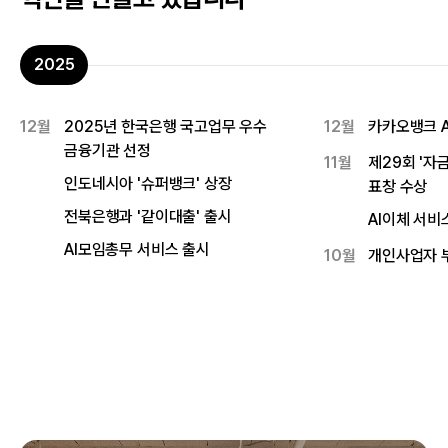
2025
12월
2025년 한국은행 국고업무 우수
12월
카카오뱅크 A
금융기관 선정
11월
제29회 '자
인도네시아 '슈퍼뱅크' 상장
표창 수상
전북은행과 '같이대출' 출시
AI이체 서비
AI모임총무 서비스 출시
10월
개인사업자 