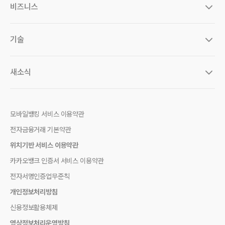
비즈니스
카카오뱅크 AD
기술
카카오뱅크 인증서
금융기술연구소
새소식
기술블로그
블로그
인스타그램
모바일뱅킹 서비스 이용약관
유튜브
전자금융거래 기본약관
페이스북
위치기반 서비스 이용약관
브런치
카카오뱅크 인증서 서비스 이용약관
전자서명인증업무준칙
개인정보처리방침
신용정보활용체제
영상정보처리운영방침