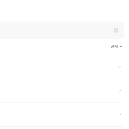
검색어 지우기